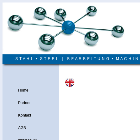
S T A H L • S T E E L | B E A R B E I T U N G • M A C H I 
Home
Partner
Kontakt
AGB