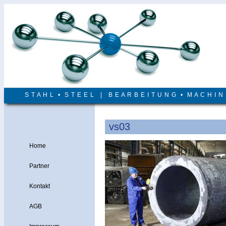
S T A H L • S T E E L | B E A R B E I T U N G • M A C H I 
vs03
Home
Partner
Kontakt
AGB