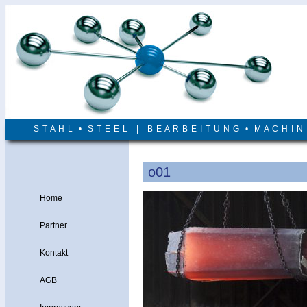
S T A H L • S T E E L | B E A R B E I T U N G • M A C H I 
o01
Home
Partner
Kontakt
AGB