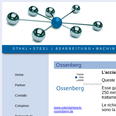
S T A H L • S T E E L | B E A R B E I T U N G • M A C H I 
Ossenberg
L’accia
Home
Queste 
Partner
Esse gar
250 mm d
Contatto
trattame
Le richi
Colophon
www.edelstahlwerk-
sono la
ossenberg.de