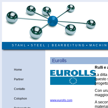
S T A H L • S T E E L | B E A R B E I T U N G • M A C H I 
Eurolls
Rulli e 
Home
La ditt
questo s
Partner
progett
Contatto
Con una 
maggiori
Colophon
www.eurolls.com
A second
material