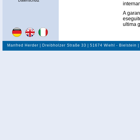
Datenschutz
interna
A garanz
eseguito
ultima 
Manfred Herder | Dreibholzer Straße 33 | 51674 Wiehl - Bielstein |