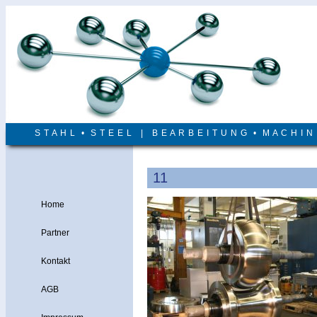
S T A H L • S T E E L | B E A R B E I T U N G • M A C H I 
11
Home
Partner
Kontakt
AGB